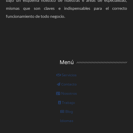
bajo un esquema holístico de nuestras 6 áreas de especialidad,
mismas que son claves e indispensables para el correcto
funcionamiento de todo negocio.
Menú
Servicios
Contacto
Nosotros
Trabajo
Blog
Idiomas