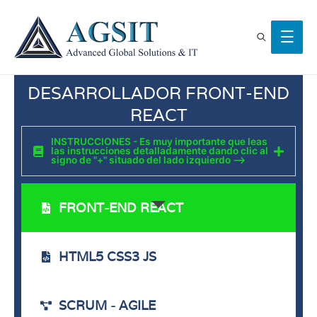
DESARROLLADOR FRONT-END
REACT
INSTRUCCIONES - Es muy importante que leas
las instrucciones detalladamente dando clic al
signo de "+" situado del lado izquierdo -->
FRONT-END REACT
HTML5 CSS3 JS
SCRUM - AGILE