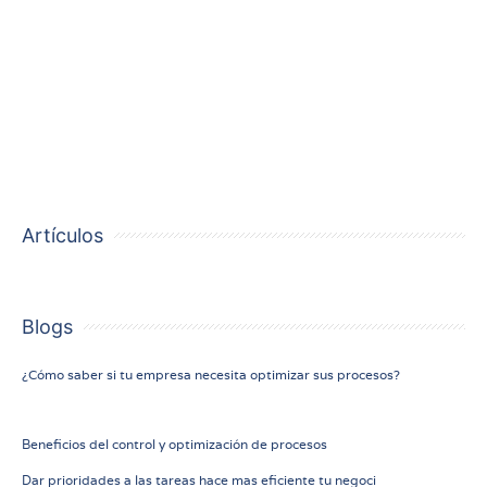
Los líderes actuales pueden verse abrumados por la
carga de trabajo, por ello es necesario dar prioridad a las
tareas con el fin de tener un negocio eficiente y no
perder el control del mismo.
Artículos
Blogs
14
¿Cómo saber si tu empresa necesita optimizar sus procesos?
marzo 2023
12 marzo 2023
Beneficios del control y optimización de procesos
9 julio
Dar prioridades a las tareas hace mas eficiente tu negoci