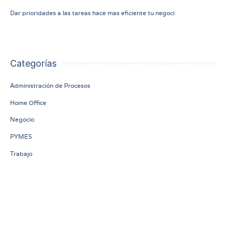
9 julio
Dar prioridades a las tareas hace mas eficiente tu negoci
2020
Categorías
Administración de Procesos
Home Office
Negocio
PYMES
Trabajo
Subscribe to our newsletter!
[newsletter_form]