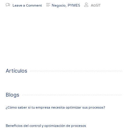
,
Leave a Comment
Negocio
PYMES
AGSIT
Para tener éxito en los negocios debes ser flexible y
tener habilidades de planificación y organización
empresarial. AGSIT te ayuda a alcanzar el éxito.
Artículos
Blogs
14
¿Cómo saber si tu empresa necesita optimizar sus procesos?
marzo 2023
12 marzo 2023
Beneficios del control y optimización de procesos