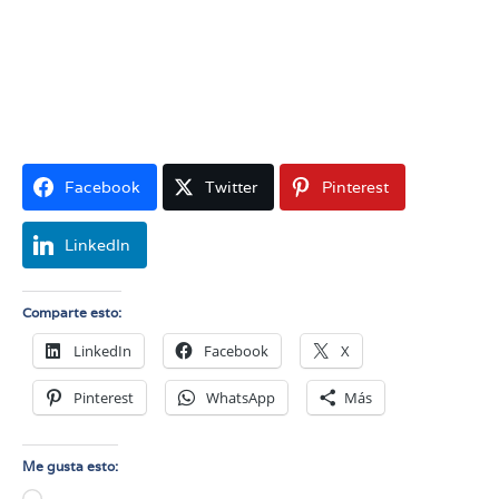
gestión y seguimiento de tareas que le permitirán a
tus colaboradores hacer un Home office efectivo y te
ayudarán medir el desempeño de tus colaboradores
con base en sus resultados obtenidos.
Facebook
Twitter
Pinterest
LinkedIn
Comparte esto:
LinkedIn
Facebook
X
Pinterest
WhatsApp
Más
Me gusta esto: