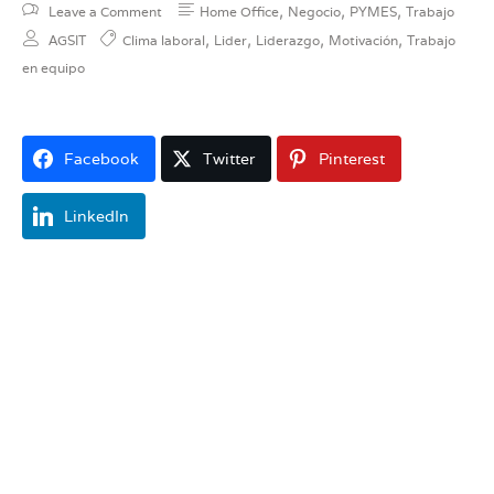
,
,
,
Leave a Comment
Home Office
Negocio
PYMES
Trabajo
,
,
,
,
AGSIT
Clima laboral
Lider
Liderazgo
Motivación
Trabajo
en equipo
Facebook
Twitter
Pinterest
LinkedIn
Para las empresas es fundamental contar con
colaboradores competitivos y motivados que
contribuyan al cumplimiento de los objetivos de la
organización. Está comprobado que un empleado
motivado es mucho más
productivo
, asiste a su
trabajo feliz, aprovecha mejor el tiempo e invierte todo
su esfuerzo para alcanzar las metas y objetivos de su